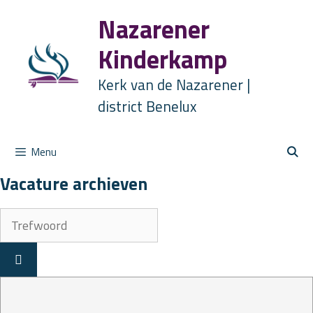
Ga
Nazarener
naar
de
Kinderkamp
inhoud
Kerk van de Nazarener |
district Benelux
Menu
Vacature archieven
Trefwoord